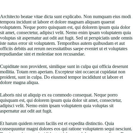
Architecto beatae vitae dicta sunt explicabo. Non numquam eius modi
tempora incidunt ut labore et dolore magnam aliquam quaerat
voluptatem. Neque porro quisquam est, qui dolorem ipsum quia dolor
sit amet, consectetur, adipisci velit. Nemo enim ipsam voluptatem quia
voluptas sit aspernatur aut odit aut fugit. Sed ut perspiciatis unde omnis
iste natus error sit voluptatem. Temporibus autem quibusdam et aut
officiis debitis aut rerum necessitatibus saepe eveniet ut et voluptates
repudiandae sint et molestiae non recusandae.
Cupiditate non provident, similique sunt in culpa qui officia deserunt
mollitia. Totam rem aperiam. Excepteur sint occaecat cupidatat non
proident, sunt in culpa. Do eiusmod tempor incididunt ut labore et
dolore magna aliqua.
Laboris nisi ut aliquip ex ea commodo consequat. Neque porro
quisquam est, qui dolorem ipsum quia dolor sit amet, consectetur,
adipisci velit. Nemo enim ipsam voluptatem quia voluptas sit
aspernatur aut odit aut fugit.
Et harum quidem rerum facilis est et expedita distinctio. Quia
consequuntur magni dolores eos qui ratione voluptatem sequi nesciunt.